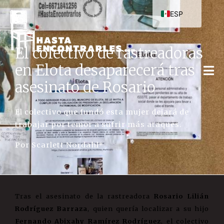
ESP
El colectivo de rastreadoras
en Elota desaparecerá tras
asesinato de Rosario
El colectivo que fundó esta mujer dejará de
trabajar por temor a sufrir más ataques.
Por Scarlett Nordahl*
Tras el asesinato de la rastreadora
Rosario Lilián
Rodríguez Barraza
, quien quería localizar a su hijo
Fernando Abixahy Ramírez Rodríguez
, el colectivo