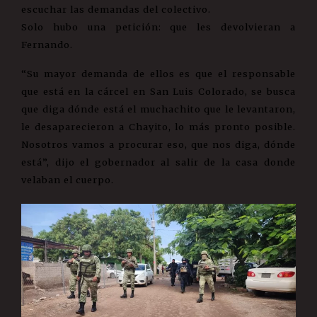
escuchar las demandas del colectivo.
Solo hubo una petición: que les devolvieran a
Fernando.
“Su mayor demanda de ellos es que el responsable
que está en la cárcel en San Luis Colorado, se busca
que diga dónde está el muchachito que le levantaron,
le desaparecieron a Chayito, lo más pronto posible.
Nosotros vamos a procurar eso, que nos diga, dónde
está”, dijo el gobernador al salir de la casa donde
velaban el cuerpo.