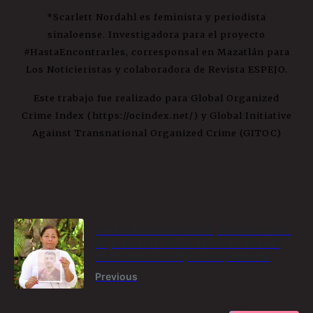
*Scarlett Nordahl es feminista y periodista
sinaloense. Investigadora para el proyecto
#HastaEncontrarles, corresponsal en Mazatlán para
Los Noticieristas y colaboradora de Revista ESPEJO.
Este trabajo fue realizado para Global Organized
Crime Index (https://ocindex.net/) y Global Initiative
Against Transnational Organized Crime (GITOC)
Antes de su asesinato, Rosario Lilián
dejó en este video su único deseo:
encontrar a su hijo desaparecido
Previous