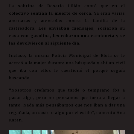
La sobrina de Rosario Lilián contó que en
el
colectivo sentían la muerte de cerca
. Ya eran varias
amenazas y atentados contra la familia de la
rastreadora.
Les enviaban mensajes, rociaron su
casa con gasolina, les robaron una camioneta y se
las devolvieron al siguiente día
.
Incluso, la misma Policía Municipal de Elota se le
acercó a la mujer durante una búsqueda y ahí un civil
que iba con ellos le cuestionó el porqué seguía
buscando.
“Nosotros creíamos que tarde o temprano iba a
pasar algo, pero no pensamos que fuera a llegar a
tanto. Nada más pensábamos que nos iban a dar una
regañada, un susto o algo por el estilo”, comentó Ana
Karen.