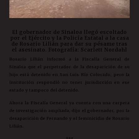
El gobernador de Sinaloa llegó escoltado
por el Ejército y la Policía Estatal a la casa
de Rosario Lilián para dar su pésame tras
el asesinato. Fotografía: Scarlett Nordahl
Rosario Lilián informó a la Fiscalía General de
Sinaloa que el perpetrador de la desaparición de su
hijo está detenido en San Luis Río Colorado, pero la
institución respondió no tener jurisdicción en ese
estado y tampoco del detenido.
Ahora la Fiscalía General ya cuenta con una carpeta
de investigación ampliada, dijo el gobernador, por la
desaparición de Fernando y el feminicidio de Rosario
Lilián.
***