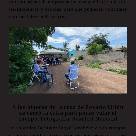
por donativos de empresas locales que les brindaron
herramientas y bebidas para que pudieran continuar
con sus labores de rastreo.
A las afueras de la casa de Rosario Lilián
se cerró la calle para poder velar el
cuerpo. Fotografía: Scarlett Nordahl
En su andar,
la mujer logró localizar cinco cuerpos
y pudo ayudar para que se entregaran a sus