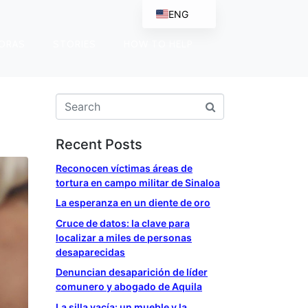
ENG
ORAS
STORIES
HOW TO HELP
Face
Twitt
Recent Posts
What
Reconocen víctimas áreas de
tortura en campo militar de Sinaloa
Mess
La esperanza en un diente de oro
Tele
Cruce de datos: la clave para
localizar a miles de personas
Shar
desaparecidas
Denuncian desaparición de líder
comunero y abogado de Aquila
La silla vacía: un mueble y la