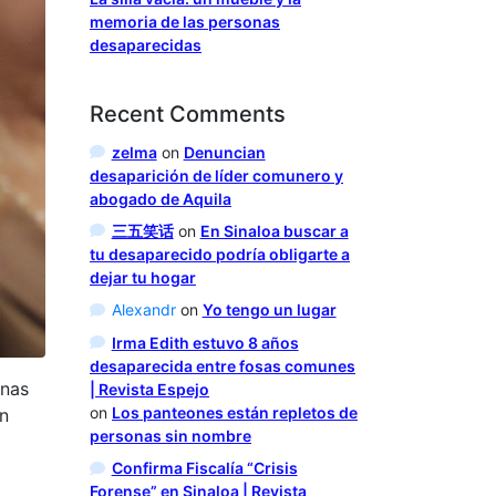
memoria de las personas
desaparecidas
Recent Comments
zelma
on
Denuncian
desaparición de líder comunero y
abogado de Aquila
三五笑话
on
En Sinaloa buscar a
tu desaparecido podría obligarte a
dejar tu hogar
Alexandr
on
Yo tengo un lugar
Irma Edith estuvo 8 años
desaparecida entre fosas comunes
onas
| Revista Espejo
on
Los panteones están repletos de
n
personas sin nombre
Confirma Fiscalía “Crisis
Forense” en Sinaloa | Revista