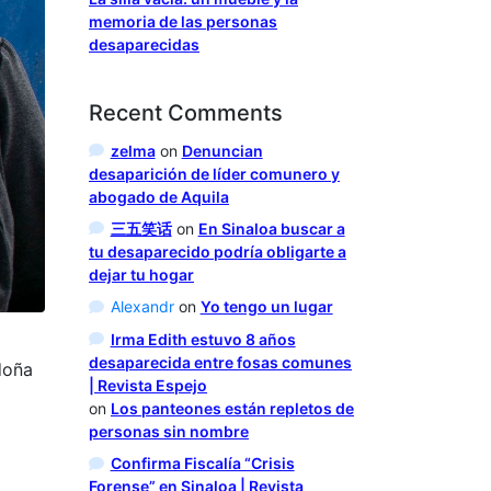
memoria de las personas
desaparecidas
Recent Comments
zelma
on
Denuncian
desaparición de líder comunero y
abogado de Aquila
三五笑话
on
En Sinaloa buscar a
tu desaparecido podría obligarte a
dejar tu hogar
Alexandr
on
Yo tengo un lugar
Irma Edith estuvo 8 años
desaparecida entre fosas comunes
doña
| Revista Espejo
on
Los panteones están repletos de
personas sin nombre
Confirma Fiscalía “Crisis
Forense” en Sinaloa | Revista