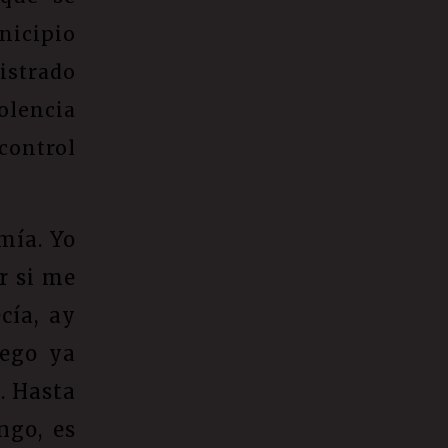
icipio
trado
lencia
ontrol
mía. Yo
r si me
cía, ay
uego ya
. Hasta
ngo, es