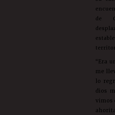
encue
de
despl
estab
territo
“Era u
me lle
lo reg
dios m
vimos 
ahorit