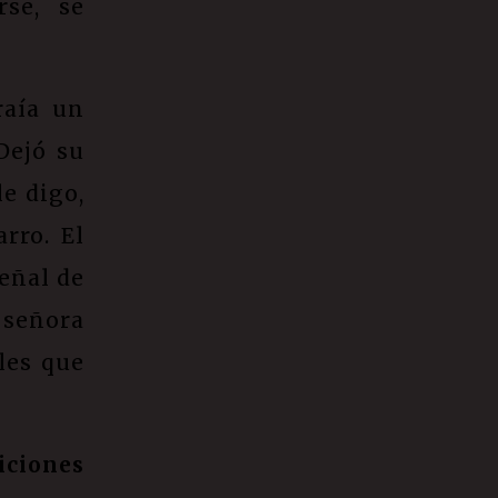
rse, se
raía un
Dejó su
e digo,
rro. El
señal de
 señora
les que
iciones