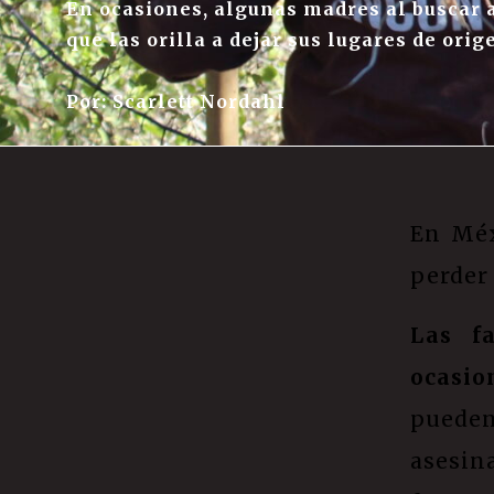
En ocasiones, algunas madres al buscar a
que las orilla a dejar sus lugares de orig
Por: Scarlett Nordahl
En Méx
perder
Las f
ocasio
pueden
asesin