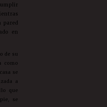
cumplir
entras
a pared
cado en
o de su
ba como
casa se
izada a
llo que
pie, se