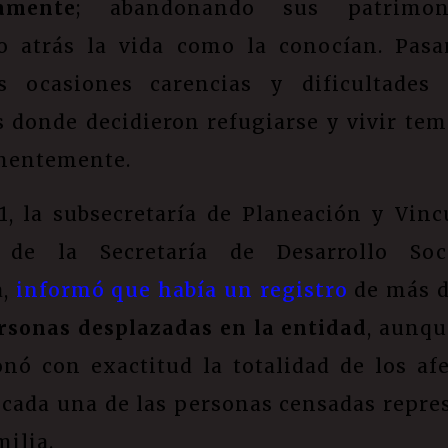
amente
; abandonando sus patrimo
o atrás la vida como la conocían. Pas
 ocasiones carencias y dificultades
s donde decidieron refugiarse y vivir tem
nentemente.
1, la subsecretaría de Planeación y Vinc
l de la Secretaría de Desarrollo Soc
a,
informó que había un registro
de más 
rsonas desplazadas en la entidad
, aunqu
nó con exactitud la totalidad de los afe
 cada una de las personas censadas repre
ilia.