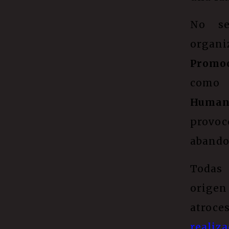
No se
organ
Promo
como
Human
provo
abando
Todas 
origen
atroce
realiz