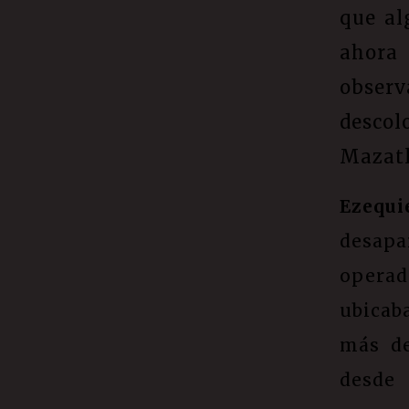
que al
ahora
observ
descol
Mazatl
Ezequi
desapa
operad
ubicab
más de
desde 