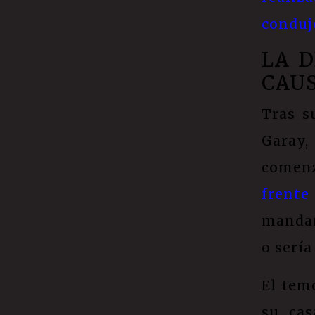
conduj
LA D
CAUS
Tras s
Garay,
comenz
frent
mandar
o sería
El temo
su ca