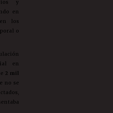
nios y
ando en
 en los
poral o
ulación
ial en
de
2 mil
e no se
ctados,
sentaba