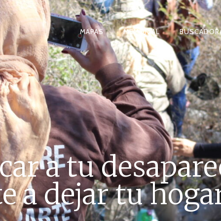
MAPAS
MEMORIAL
BUSCADOR
car a tu desapare
e a dejar tu hoga