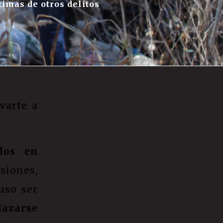
imas de otros delitos
varte a
dos en
iones,
uso ser
lazarse