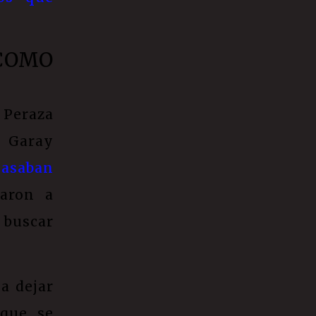
 COMO
 Peraza
a Garay
pasaban
garon a
 buscar
 a dejar
que se