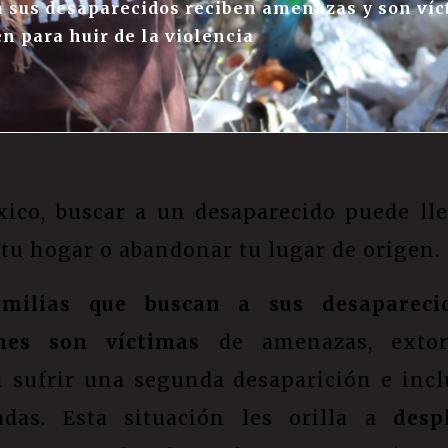
 sus desaparecidos reciben amenazas y son víct
en para huir de la violencia
ico, buscar a un desaparecido puede lle
 tu hogar o abandonar tu lugar de origen.
amilias que buscan a sus desapareci
nes son víctimas
de amenazas, extors
 sufrir una segunda desaparición e incl
adas. Esta situación les orilla a
desp