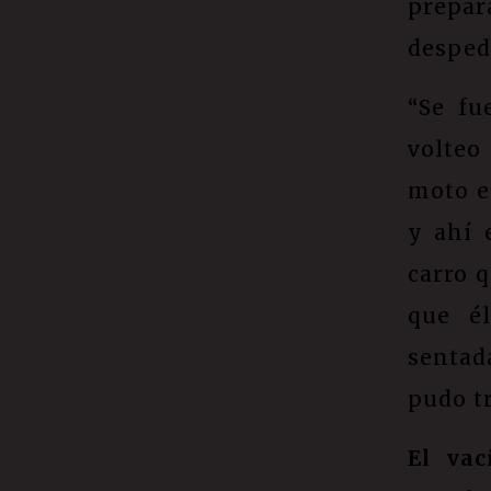
prepar
despedí
“Se fu
volteo
moto e
y ahí 
carro q
que él
sentad
pudo tr
El vac