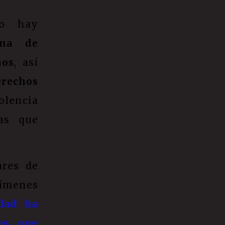
ro hay
ana de
nos
, así
rechos
olencia
as que
ares de
rímenes
dad ha
hos que