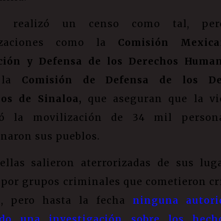
 realizó un censo como tal, pe
izaciones como la
Comisión Mexic
ción y Defensa de los Derechos Huma
 la
Comisión de Defensa de los De
os de Sinaloa,
que aseguran que la vi
có la movilización de 34 mil person
naron sus pueblos.
ellas salieron aterrorizadas de sus lug
 por grupos criminales que cometieron c
s, pero hasta la fecha
ninguna autori
ado una investigación sobre los hec