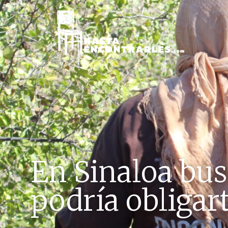
En Sinaloa bus
podría obligart