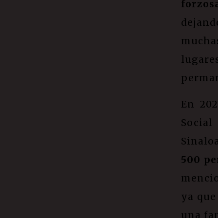
forzos
dejand
muchas
lugare
perma
En 202
Socia
Sinalo
500 pe
mencio
ya que
una fam