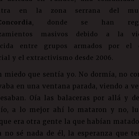
ntra en la zona serrana del mun
Concordia
, donde se han regis
azamientos masivos debido a la vio
lecida entre grupos armados por el c
rial y el extractivismo
desde 2006.
n miedo que sentía yo. No dormía, no co
vaba en una ventana parada, viendo a ve
resaban. Oía las balaceras por allá y de
ío, a lo mejor ahí lo mataron y no, l
que era otra gente la que habían matado
a no sé nada de él, la esperanza que te